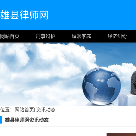
雄县律师网
网站首页
刑事辩护
婚姻家庭
经济纠纷
位置：
网站首页
|
资讯动态
雄县律师网资讯动态